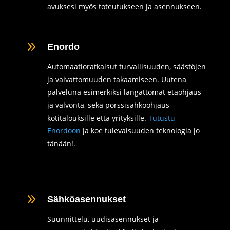
avuksesi myös toteutukseen ja asennukseen.
9
Enordo
Automaatioratkaisut turvallisuuden, säästöjen
ja vaivattomuuden takaamiseen. Uutena
palveluna esimerkiksi langattomat etäohjaus
ja valvonta, sekä pörssisähköohjaus –
kotitalouksille että yrityksille.
Tutustu
Enordoon
ja koe tulevaisuuden teknologia jo
tänään!.
9
Sähköasennukset
Suunnittelu, uudisasennukset ja