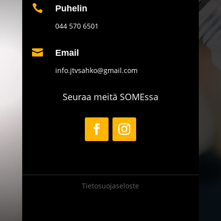

Puhelin
044 570 6501

Email
info.jtvsahko@gmail.com
Seuraa meitä SOMEssa
Tietosuojaseloste