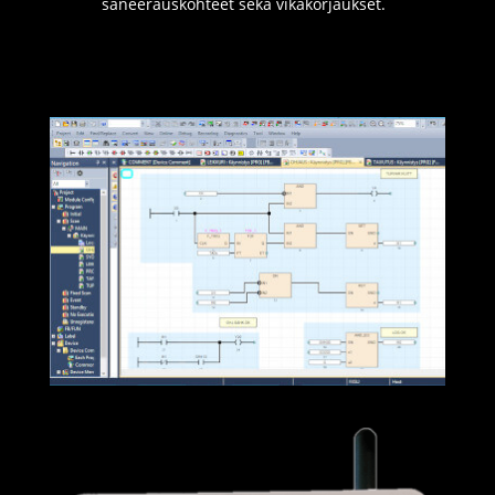
saneerauskohteet sekä vikakorjaukset.