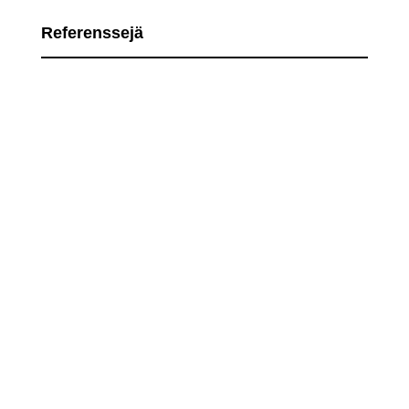
Referenssejä
Hirvosen perunan
lajittelu-/pakkauslinjan sähkö- ja
automaatiosuunnittelu sekä toteutus
Talopumppaamojen sähköistys.