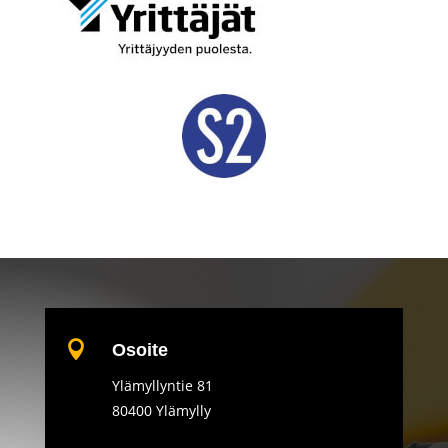

Osoite
Ylämyllyntie 81
80400 Ylämylly