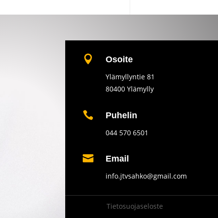

Osoite
Ylämyllyntie 81
80400 Ylämylly

Puhelin
044 570 6501

Email
info.jtvsahko@gmail.com
Tietosuojaseloste