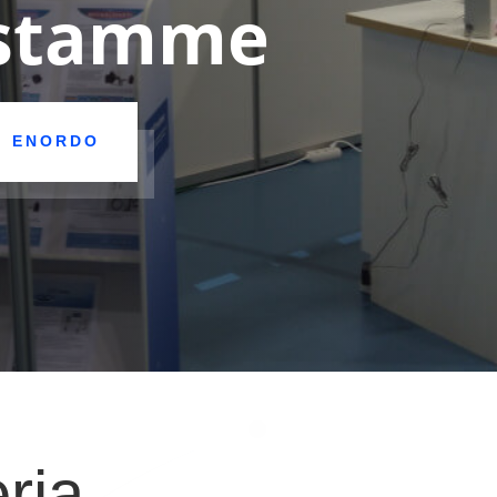
istamme
I ENORDO
eria