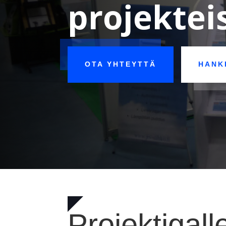
projekte
OTA YHTEYTTÄ
HANK
Projektigall